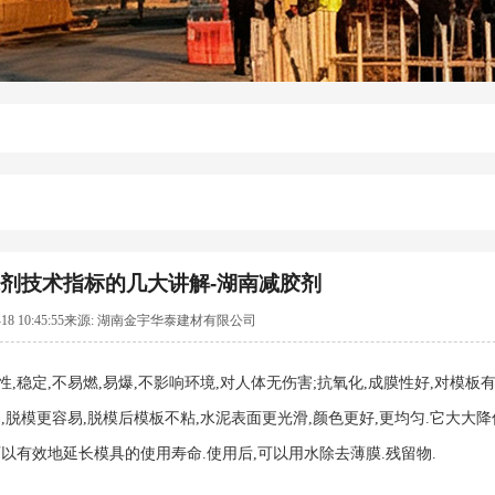
剂技术指标的几大讲解-湖南减胶剂
04-18 10:45:55来源: 湖南金宇华泰建材有限公司
,稳定,不易燃,易爆,不影响环境,对人体无伤害;抗氧化,成膜性好,对模板
,脱模更容易,脱模后模板不粘,水泥表面更光滑,颜色更好,更均匀.它大大
以有效地延长模具的使用寿命.使用后,可以用水除去薄膜.残留物.