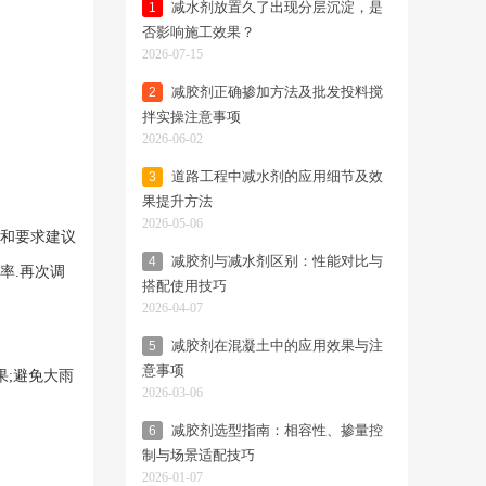
减水剂放置久了出现分层沉淀，是
1
否影响施工效果？
2026-07-15
减胶剂正确掺加方法及批发投料搅
2
拌实操注意事项
2026-06-02
道路工程中减水剂的应用细节及效
3
果提升方法
2026-05-06
例和要求建议
减胶剂与减水剂区别：性能对比与
4
率.再次调
搭配使用技巧
2026-04-07
减胶剂在混凝土中的应用效果与注
5
意事项
果;避免大雨
2026-03-06
减胶剂选型指南：相容性、掺量控
6
制与场景适配技巧
2026-01-07