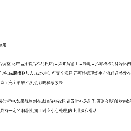
使用
调整,此产品涂装后不易损坏)→灌浆混凝土→静电→拆卸模板2,稀释比
,将1kg
脱模剂
加入1kg水中进行完全稀释.还可根据现场生产流程调整发布
直至完全溶解,否则会影响释放效果.
在涂装过程中,如果脱膜剂在成膜前被破坏,请及时补足刷子,否则会影响脱模效
具有一定的润滑性,施工时应小心处理,防止泄漏和滑动.