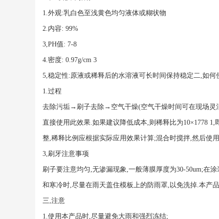
1.外观:乳白色至浅黄色均匀液体或糊状物
2.内容: 99%
3,PH值: 7-8
4.密度: 0.97g/cm 3
5,稳定性:原液或稀释后的水溶液可长时间保持稳定二,如何
1.过程
去除污垢→刷子去除→空气干燥(空气干燥时间可在现场灵活
直接使用此效果.如果建议降低成本,则稀释比为10×1778 1,即
整,稀释比例应根据实际应用效果计算;混合时搅拌,然后使用
3,刷牙注意事项
刷子要注意均匀,无渗漏现象,一般薄膜厚度为30-50um;
和寒冷时,尽量在雨天盖住模板上的防雨罩,以免洗掉.本产品
三,注意
1.使用本产品时,尽量避免大雨和强烈冻结;