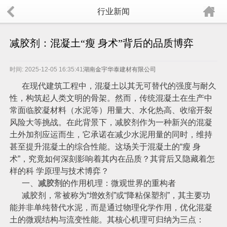
行业新闻
减胶剂：混凝土“瘦 身术”背后的品质博弈
时间: 2025-12-05 16:35:41
湖南金宇华泰建材有限公司
在现代建筑工程中，混凝土以其无可替代的强度与耐久
性，构筑起人类文明的骨架。然而，传统混凝土在生产中
常面临胶凝材料（水泥等）用量大、水化热高、收缩开裂
风险大等挑战。在此背景下，减胶剂作为一种新兴的混凝
土外加剂应运而生，它承诺在减少水泥用量的同时，维持
甚至提升混凝土的综合性能。这场关于混凝土的“瘦 身
术”，究竟如何深刻影响着其内在品质？其背后又隐藏着怎
样的科 学原理与技术博弈？
一、
减胶剂
的作用机理：微观世界的重构者
减胶剂，常被称为“增效剂”或“降粘保塑剂”，其主要功
能并非单纯替代水泥，而是通过物理化学作用，优化混凝
土的微观结构与流变性能。其核心机理可归纳为三点：