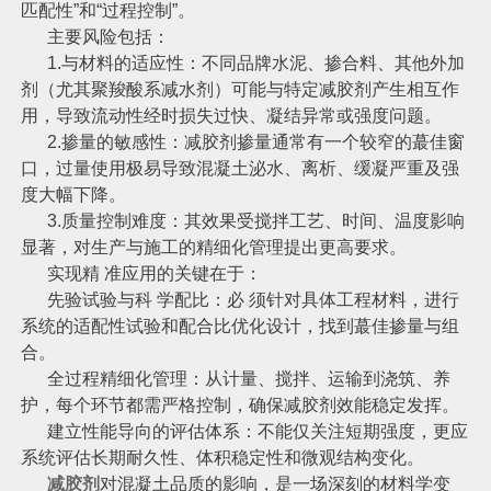
匹配性”和“过程控制”。
主要风险包括：
1.与材料的适应性：不同品牌水泥、掺合料、其他外加
剂（尤其聚羧酸系减水剂）可能与特定减胶剂产生相互作
用，导致流动性经时损失过快、凝结异常或强度问题。
2.掺量的敏感性：减胶剂掺量通常有一个较窄的蕞佳窗
口，过量使用极易导致混凝土泌水、离析、缓凝严重及强
度大幅下降。
3.质量控制难度：其效果受搅拌工艺、时间、温度影响
显著，对生产与施工的精细化管理提出更高要求。
实现精 准应用的关键在于：
先验试验与科 学配比：必 须针对具体工程材料，进行
系统的适配性试验和配合比优化设计，找到蕞佳掺量与组
合。
全过程精细化管理：从计量、搅拌、运输到浇筑、养
护，每个环节都需严格控制，确保减胶剂效能稳定发挥。
建立性能导向的评估体系：不能仅关注短期强度，更应
系统评估长期耐久性、体积稳定性和微观结构变化。
减胶剂
对混凝土品质的影响，是一场深刻的材料学变