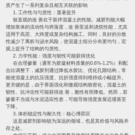
质产生了一系列复杂且相互关联的影响
1. 工作性与匀质性：显著提升
较直观的改 善在于新拌混凝土的性能。减胶剂能大幅
增加浆体的流动性与坍落度，改 善泵送和浇筑性能，尤其
适用于高层、大跨度或复杂结构施工。同时，良好的分散
性减少了离析与泌水风险，使混凝土组分分布更均匀，宏
观上提升了结构的匀质性。
2. 力学性能：强度与韧性可能获得优化
在合理掺量（通常为胶凝材料质量的0.6%-1.2%）和配
合比调整下，减胶剂通过降低水胶比、优化孔隙结构，常
能使混凝土的抗压强度、抗折强度得到维持或小幅提升。
更关键的是，由于界面强化和微观结构致密化，混凝土的
韧性、抗冲击性可能获得改 善，脆性有所降低。然而，若
掺量不当或与水泥适应性差，可能导致强度发展迟缓甚至
下降。
3. 体积稳定性与耐久性：核心博弈区
这是减胶剂影响较为深远的领域，也是其价值与风险并
存之处。