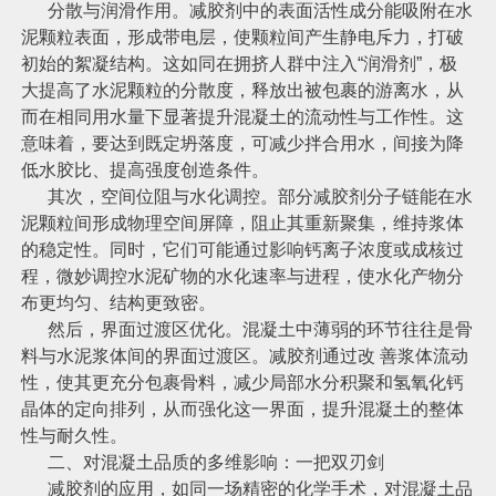
分散与润滑作用。减胶剂中的表面活性成分能吸附在水
泥颗粒表面，形成带电层，使颗粒间产生静电斥力，打破
初始的絮凝结构。这如同在拥挤人群中注入“润滑剂”，极
大提高了水泥颗粒的分散度，释放出被包裹的游离水，从
而在相同用水量下显著提升混凝土的流动性与工作性。这
意味着，要达到既定坍落度，可减少拌合用水，间接为降
低水胶比、提高强度创造条件。
其次，空间位阻与水化调控。部分减胶剂分子链能在水
泥颗粒间形成物理空间屏障，阻止其重新聚集，维持浆体
的稳定性。同时，它们可能通过影响钙离子浓度或成核过
程，微妙调控水泥矿物的水化速率与进程，使水化产物分
布更均匀、结构更致密。
然后，界面过渡区优化。混凝土中薄弱的环节往往是骨
料与水泥浆体间的界面过渡区。减胶剂通过改 善浆体流动
性，使其更充分包裹骨料，减少局部水分积聚和氢氧化钙
晶体的定向排列，从而强化这一界面，提升混凝土的整体
性与耐久性。
二、对混凝土品质的多维影响：一把双刃剑
减胶剂的应用，如同一场精密的化学手术，对混凝土品