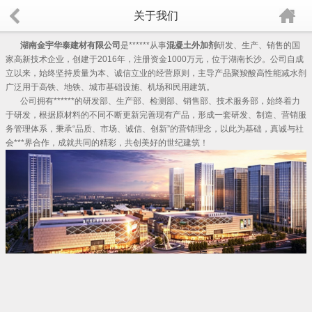
关于我们
湖南金宇华泰建材有限公司
是******从事
混凝土外加剂
研发、生产、销售的国
家高新技术企业，创建于2016年，注册资金1000万元，位于湖南长沙。公司自成
立以来，始终坚持质量为本、诚信立业的经营原则，主导产品聚羧酸高性能
减水剂
广泛用于高铁、地铁、城市基础设施、机场和民用建筑。
公司拥有******的研发部、生产部、检测部、销售部、技术服务部，始终着力
于研发，根据原材料的不同不断更新完善现有产品，形成一套研发、制造、营销服
务管理体系，秉承“品质、市场、诚信、创新”的营销理念，以此为基础，真诚与社
会***界合作，成就共同的精彩，共创美好的世纪建筑！