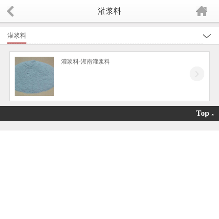
灌浆料
灌浆料
全部
灌浆料-湖南灌浆料
减水剂
机制砂调节剂
强效剂
Top
保坍剂
减胶剂
速凝剂
脱模剂
砂浆王