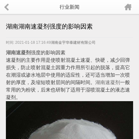
行业新闻
湖南湖南速凝剂强度的影响因素
时间: 2021-01-18 17:16:49
湖南金宇华泰建材有限公司
湖南速凝剂
强度的影响因素
速凝剂的主要作用是使喷射混凝土速凝、快硬，减少回弹
损失，防止喷射混凝土因重力作用所引起的脱落，提高它
在潮湿或渗水地层中使用的适应性，还可适当增加一次喷
射的厚度，及缩短喷射层间的间隔时间。
湖南速凝剂
一般
常用的为粉状，后来也研制了适用于湿喷混凝土的液态速
凝剂。